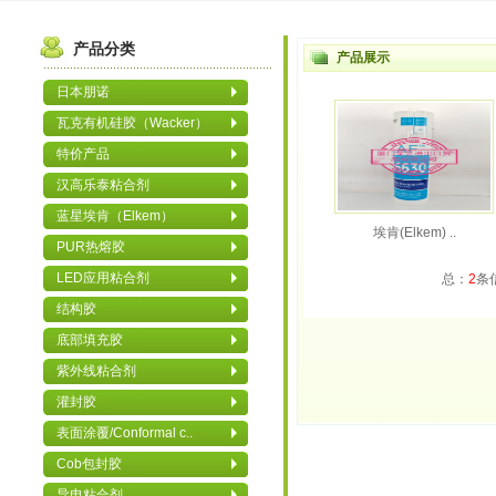
产品分类
产品展示
日本朋诺
瓦克有机硅胶（Wacker）
特价产品
汉高乐泰粘合剂
蓝星埃肯（Elkem）
埃肯(Elkem) ..
PUR热熔胶
LED应用粘合剂
总：
2
条
结构胶
底部填充胶
紫外线粘合剂
灌封胶
表面涂覆/Conformal c..
Cob包封胶
导电粘合剂