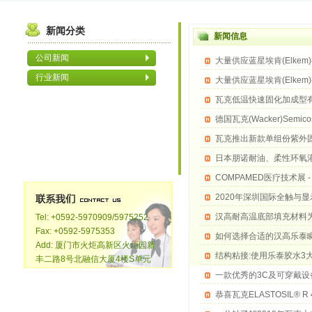
新闻分类
新闻信息
公司新闻
大量供应蓝星埃肯(Elkem
行业新闻
大量供应蓝星埃肯(Elkem
瓦克低温快速固化加成型有机硅胶W
德国瓦克(Wacker)Semic
瓦克推出新款单组份紫外
日本朋诺耐油、柔性环氧灌封胶(P
COMPAMED医疗技术展 
2020年深圳国际全触与
汉高耐高温底部填充材料
Tel: +0592-5970909/5975252
Fax: +0592-5975353
如何选择合适的汉高乐泰
Add: 厦门市火炬高新区火炬园新
结构粘接:使用乐泰胶水3
丰二路8号北融信大厦4楼S单元
一款优秀的3C及可穿戴设
恭喜瓦克ELASTOSIL® 