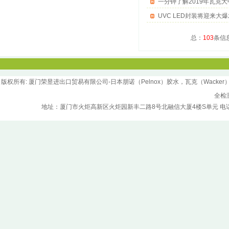
一分钟了解2019年瓦克
UVC LED封装将迎来大爆
总：
103
条信
版权所
有
: 厦门荣昱进出口贸易有限公司-日本朋诺（Pelnox）胶水，瓦克（Wacker）胶水，汉
全检
地址：厦门市火炬高新区火炬园新丰二路8号北融信大厦4楼S单元 电话：0592-5970