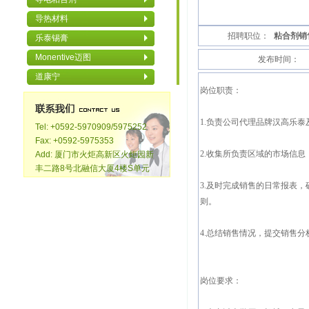
导热材料
招聘职位：
粘合剂销
乐泰锡膏
Monentive迈图
发布时间：
道康宁
岗位职责：
1.负责公司代理品牌汉高乐
Tel: +0592-5970909/5975252
Fax: +0592-5975353
2.收集所负责区域的市场信
Add: 厦门市火炬高新区火炬园新
丰二路8号北融信大厦4楼S单元
3.及时完成销售的日常报表
则。
4.总结销售情况，提交销售分
岗位要求：