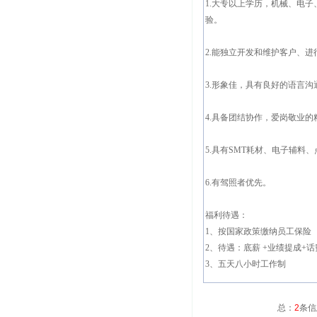
1.大专以上学历，机械、电
验。
2.能独立开发和维护客户、
3.形象佳，具有良好的语言
4.具备团结协作，爱岗敬业
5.具有SMT耗材、电子辅料
6.有驾照者优先。
福利待遇：
1、按国家政策缴纳员工保险
2、待遇：底薪 +业绩提成+
3、五天八小时工作制
总：
2
条信