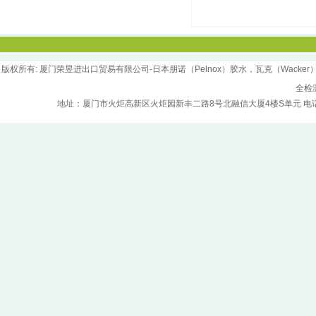
版权所
有
: 厦门荣昱进出口贸易有限公司-日本朋诺（Pelnox）胶水，瓦克（Wacker）胶水，汉
全检
地址：厦门市火炬高新区火炬园新丰二路8号北融信大厦4楼S单元 电话：0592-5970