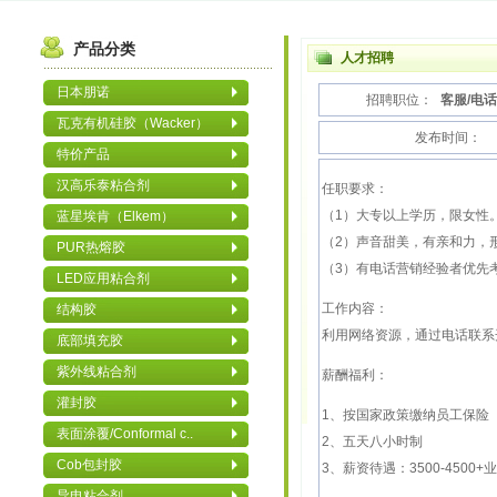
产品分类
人才招聘
日本朋诺
招聘职位：
客服/电
瓦克有机硅胶（Wacker）
发布时间：
特价产品
汉高乐泰粘合剂
任职要求：
（1）大专以上学历，限女性
蓝星埃肯（Elkem）
（2）声音甜美，有亲和力，
PUR热熔胶
（3）有电话营销经验者优先
LED应用粘合剂
工作内容：
结构胶
利用网络资源，通过电话联系
底部填充胶
紫外线粘合剂
薪酬福利：
灌封胶
1、按国家政策缴纳员工保险
表面涂覆/Conformal c..
2、五天八小时制
Cob包封胶
3、薪资待遇：3500-4500+
导电粘合剂