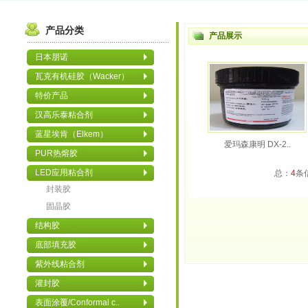
产品分类
产品展示
日本朋诺
瓦克有机硅胶（Wacker）
特价产品
汉高乐泰粘合剂
蓝星埃肯（Elkem）
爱玛森康明 DX-2..
PUR热熔胶
LED应用粘合剂
总：
4
条
封装胶
固晶胶
结构胶
底部填充胶
紫外线粘合剂
灌封胶
表面涂覆/Conformal c..