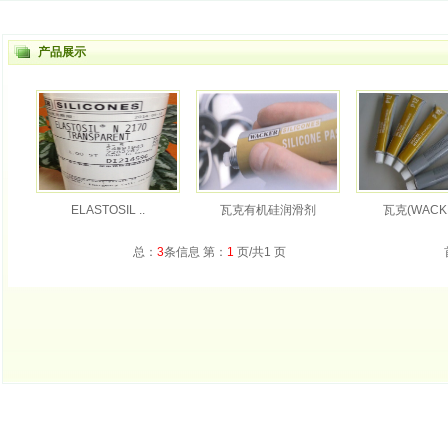
产品展示
ELASTOSIL ..
瓦克有机硅润滑剂
瓦克(WACKE
总：
3
条信息 第：
1
页/共1 页