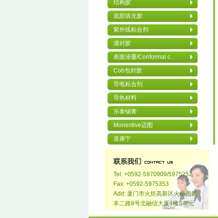
结构胶
底部填充胶
紫外线粘合剂
灌封胶
表面涂覆/Conformal c..
Cob包封胶
导电粘合剂
导热材料
乐泰锡膏
Monentive迈图
道康宁
Tel: +0592-5970909/5975252
Fax: +0592-5975353
Add: 厦门市火炬高新区火炬园新
丰二路8号北融信大厦4楼S单元