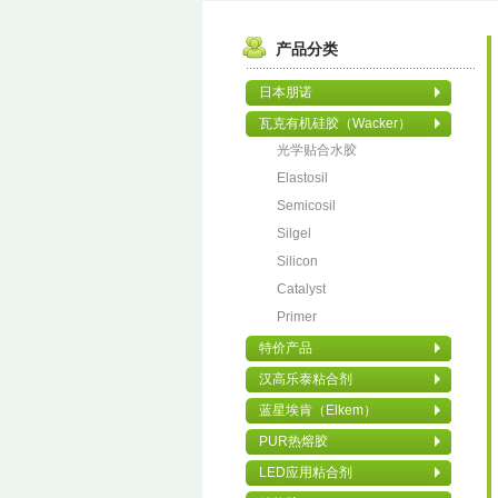
产品分类
日本朋诺
瓦克有机硅胶（Wacker）
光学贴合水胶
Elastosil
Semicosil
Silgel
Silicon
Catalyst
Primer
特价产品
汉高乐泰粘合剂
蓝星埃肯（Elkem）
PUR热熔胶
LED应用粘合剂