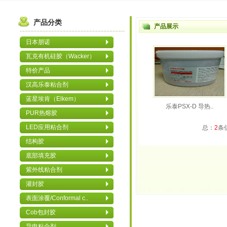
产品分类
产品展示
日本朋诺
瓦克有机硅胶（Wacker）
特价产品
汉高乐泰粘合剂
蓝星埃肯（Elkem）
乐泰PSX-D 导热..
PUR热熔胶
LED应用粘合剂
总：
2
条
结构胶
底部填充胶
紫外线粘合剂
灌封胶
表面涂覆/Conformal c..
Cob包封胶
导电粘合剂