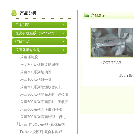
产品分类
产品展示
日本朋诺
瓦克有机硅胶（Wacker）
特价产品
汉高乐泰粘合剂
乐泰环氧胶
LOCTITE AB..
乐泰200系列螺纹锁固剂
乐泰300系列结构胶
总：
2
条
乐泰400系列瞬干胶
乐泰500系列管螺纹密封剂
乐泰500系列平面密封--硅橡胶
乐泰500系列平面密封--厌氧胶
乐泰600系列圆柱形固持胶
乐泰700系列表面处理—促进
剂、..
乐泰HYSOL系列环氧胶粘剂
Frekote脱模剂-复合材料成..