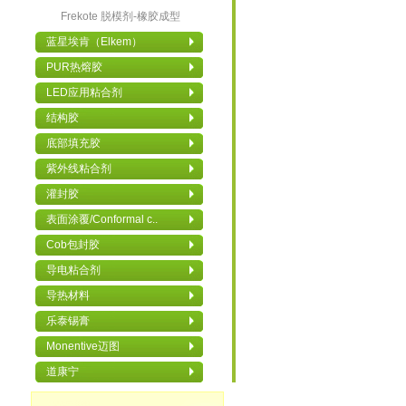
Frekote 脱模剂-橡胶成型
蓝星埃肯（Elkem）
PUR热熔胶
LED应用粘合剂
结构胶
底部填充胶
紫外线粘合剂
灌封胶
表面涂覆/Conformal c..
Cob包封胶
导电粘合剂
导热材料
乐泰锡膏
Monentive迈图
道康宁