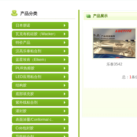
产品分类
产品展示
日本朋诺
瓦克有机硅胶（Wacker）
特价产品
汉高乐泰粘合剂
蓝星埃肯（Elkem）
乐泰3542
PUR热熔胶
LED应用粘合剂
总：
1
条
结构胶
底部填充胶
紫外线粘合剂
灌封胶
表面涂覆/Conformal c..
Cob包封胶
导电粘合剂