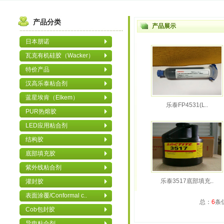
产品分类
产品展示
日本朋诺
瓦克有机硅胶（Wacker）
特价产品
汉高乐泰粘合剂
蓝星埃肯（Elkem）
乐泰FP4531(L..
PUR热熔胶
LED应用粘合剂
结构胶
底部填充胶
紫外线粘合剂
乐泰3517底部填充..
灌封胶
表面涂覆/Conformal c..
总：
6
条
Cob包封胶
导电粘合剂