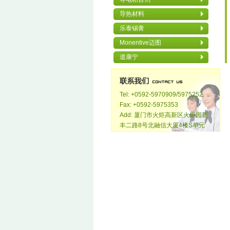
导热材料
乐泰锡膏
Monentive迈图
道康宁
Tel: +0592-5970909/5975252
Fax: +0592-5975353
Add: 厦门市火炬高新区火炬园新
丰二路8号北融信大厦4楼S单元