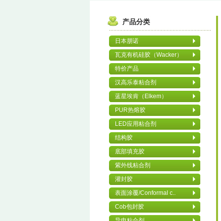
产品分类
日本朋诺
瓦克有机硅胶（Wacker）
特价产品
汉高乐泰粘合剂
蓝星埃肯（Elkem）
PUR热熔胶
LED应用粘合剂
结构胶
底部填充胶
紫外线粘合剂
灌封胶
表面涂覆/Conformal c..
Cob包封胶
导电粘合剂