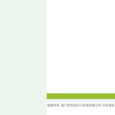
版权所
有
: 厦门荣昱进出口贸易有限公司-日本朋诺（Pel