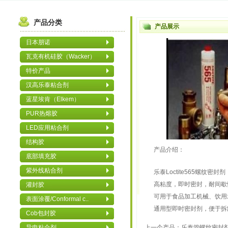
产品分类
产品展示
日本朋诺
瓦克有机硅胶（Wacker）
特价产品
汉高乐泰粘合剂
蓝星埃肯（Elkem）
PUR热熔胶
LED应用粘合剂
结构胶
产品介绍：
底部填充胶
紫外线粘合剂
乐泰Loctite565螺纹密封
高粘度，即时密封，耐间歇
灌封胶
可用于食品加工机械、饮用
表面涂覆/Conformal c..
通用型即时密封剂，便于拆
Cob包封胶
导电粘合剂
上一个产品：
乐泰管螺纹密封剂