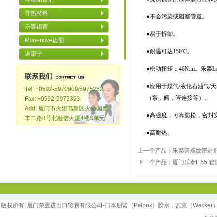
导热材料
●不会污染或阻塞管道。
乐泰锡膏
●易于拆卸。
Monentive迈图
●耐温可达150℃。
道康宁
●松动扭矩：46N.m。乐泰Lo
●应用于煤气/液化石油气/
Tel: +0592-5970909/5975252
（泵，阀，管连接等）。
Fax: +0592-5975353
Add: 厦门市火炬高新区火炬园新
●高强度，可靠防松，密封
丰二路8号北融信大厦4楼S单元
●高耐热。
上一个产品：
乐泰管螺纹密封剂
下一个产品：
厦门乐泰L 55 
版权所
有
: 厦门荣昱进出口贸易有限公司-日本朋诺（Pelnox）胶水，瓦克（Wacker）胶水，汉