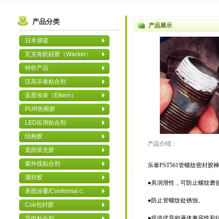
产品分类
产品展示
日本朋诺
瓦克有机硅胶（Wacker）
特价产品
汉高乐泰粘合剂
蓝星埃肯（Elkem）
PUR热熔胶
LED应用粘合剂
结构胶
产品介绍：
底部填充胶
紫外线粘合剂
乐泰PST561管螺纹密封胶棒
灌封胶
●具润滑性，可防止螺纹磨
表面涂覆/Conformal c..
●防止管螺纹处锈蚀。
Cob包封胶
●提供优异的液体兼容性和
导电粘合剂