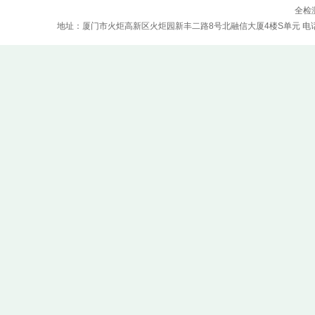
全检
地址：厦门市火炬高新区火炬园新丰二路8号北融信大厦4楼S单元 电话：0592-5970