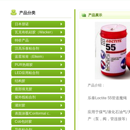
产品分类
产品展示
日本朋诺
瓦克有机硅胶（Wacker）
特价产品
汉高乐泰粘合剂
蓝星埃肯（Elkem）
PUR热熔胶
LED应用粘合剂
结构胶
产品介绍：
底部填充胶
紫外线粘合剂
乐泰Loctite 55管道魔绳
灌封胶
应用于煤气/液化石油气
表面涂覆/Conformal c..
产（泵，阀，管连接等）
Cob包封胶
导电粘合剂