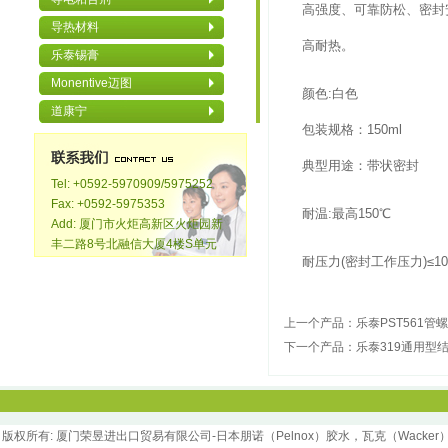
高强度、可靠防松、密封
导热材料
高耐热。
乐泰锡膏
Monentive迈图
颜色:白色
道康宁
包装规格：150ml
典型用途：带状密封
Tel: +0592-5970909/5975252
Fax: +0592-5975353
耐温:最高150℃
Add: 厦门市火炬高新区火炬园新
丰二路8号北融信大厦4楼S单元
耐压力(密封工作压力)≤100
上一个产品：
乐泰PST561管螺
下一个产品：
乐泰319通用型
版权所
有
: 厦门荣昱进出口贸易有限公司-日本朋诺（Pelnox）胶水，瓦克（Wacker）胶水，汉